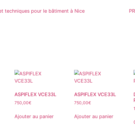
PR
ASPIFLEX VCE33L
ASPIFLEX VCE33L
age
750,00
€
750,00
€
e
e
ix :
Ajouter au panier
Ajouter au panier
roduit
80,00€
lusieurs
50,00€