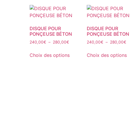
v
L
o
p
DISQUE POUR
DISQUE POUR
ê
PONÇEUSE BÉTON
PONÇEUSE BÉTON
c
Plage
P
240,00
€
–
280,00
€
240,00
€
–
280,00
€
s
de
d
Ce
C
l
prix :
pr
Choix des options
Choix des options
produit
p
240,00€
2
p
a
a
à
à
d
plusieurs
p
280,00€
2
p
variations.
v
Les
L
options
o
peuvent
p
être
ê
choisies
c
sur
s
la
l