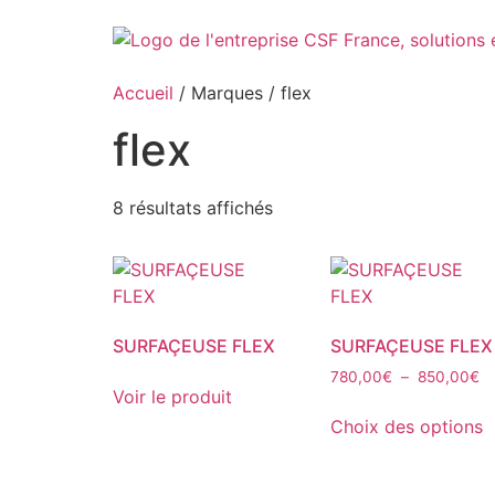
Aller
au
contenu
Accueil
/ Marques / flex
flex
8 résultats affichés
SURFAÇEUSE FLEX
SURFAÇEUSE FLEX
Pl
780,00
€
–
850,00
€
Voir le produit
d
C
pr
Choix des options
p
7
a
à
p
8