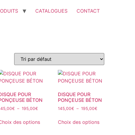
ODUITS
CATALOGUES
CONTACT
DISQUE POUR
DISQUE POUR
PONÇEUSE BÉTON
PONÇEUSE BÉTON
Plage
Plage
145,00
€
–
195,00
€
145,00
€
–
195,00
€
de
de
Ce
Ce
prix :
prix :
Choix des options
Choix des options
produit
produit
145,00€
145,00€
a
a
à
à