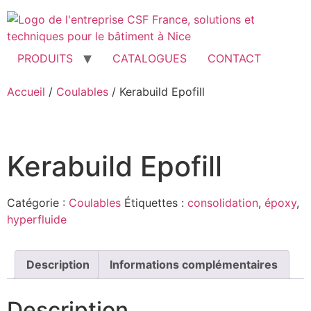
Aller
au
contenu
PRODUITS
CATALOGUES
CONTACT
Accueil
/
Coulables
/ Kerabuild Epofill
Kerabuild Epofill
Catégorie :
Coulables
Étiquettes :
consolidation
,
époxy
,
hyperfluide
Description
Informations complémentaires
Description