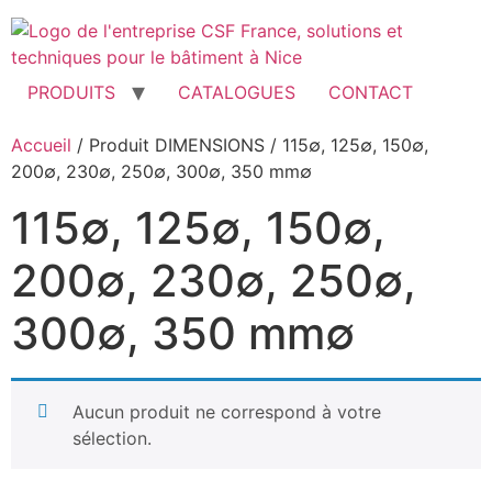
Aller
au
contenu
PRODUITS
CATALOGUES
CONTACT
Accueil
/ Produit DIMENSIONS / 115∅, 125∅, 150∅,
200∅, 230∅, 250∅, 300∅, 350 mm∅
115∅, 125∅, 150∅,
200∅, 230∅, 250∅,
300∅, 350 mm∅
Aucun produit ne correspond à votre
sélection.