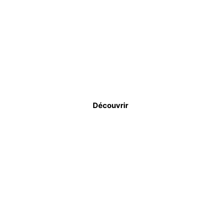
ÉTANCHÉITÉ, CUVELAGE
& RENFORCEMENT
CARBONE
Découvrir