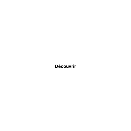
JOINTS ET
CALFEUTREMENTS
Découvrir