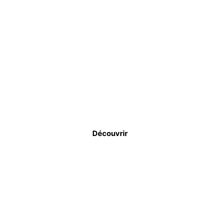
ADJUVANTS BÉTON
Découvrir