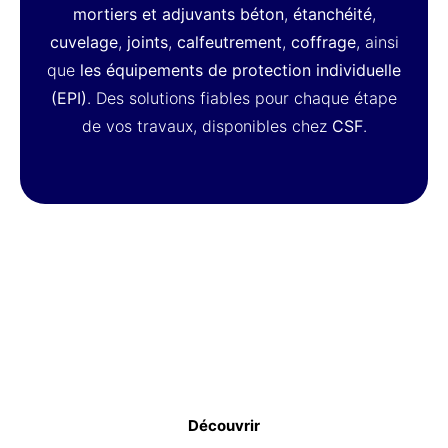
mortiers et adjuvants béton
,
étanchéité
,
cuvelage
,
joints
,
calfeutrement
,
coffrage
, ainsi
que
les équipements de protection individuelle
(EPI)
. Des solutions fiables pour chaque étape
de vos travaux, disponibles chez
CSF
.
VÊTEMENTS DE TRAVAIL
Découvrir