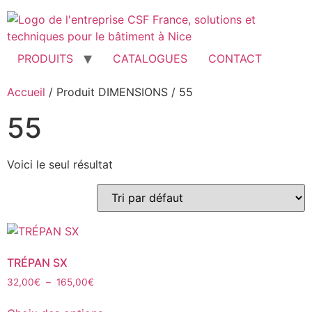
Aller
au
contenu
PRODUITS
CATALOGUES
CONTACT
Accueil
/ Produit DIMENSIONS / 55
55
Voici le seul résultat
TRÉPAN SX
Plage
32,00
€
–
165,00
€
de
Ce
prix :