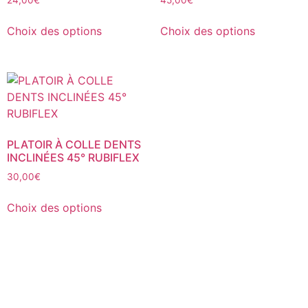
24,00
€
45,00
€
Ce
Ce
Choix des options
Choix des options
produit
produit
a
a
plusieurs
plusieurs
variations.
variations.
Les
Les
options
options
peuvent
peuvent
PLATOIR À COLLE DENTS
être
être
INCLINÉES 45° RUBIFLEX
choisies
choisies
30,00
€
sur
sur
Ce
la
la
Choix des options
produit
page
page
a
du
du
plusieurs
produit
produit
variations.
Les
options