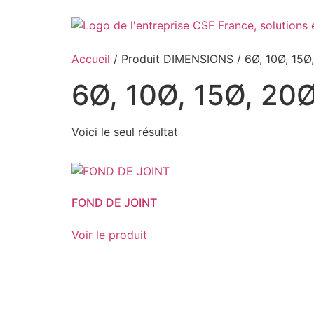
Aller
au
contenu
Accueil
/ Produit DIMENSIONS / 6Ø, 10Ø, 15Ø
6Ø, 10Ø, 15Ø, 20
Voici le seul résultat
FOND DE JOINT
Voir le produit