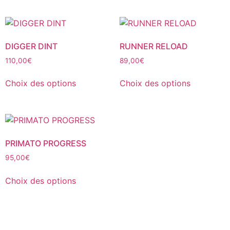
DIGGER DINT
RUNNER RELOAD
110,00
€
89,00
€
Ce
Ce
Choix des options
Choix des options
produit
produit
a
a
plusieurs
plusieurs
variations.
variations.
Les
Les
PRIMATO PROGRESS
options
options
95,00
€
peuvent
peuvent
Ce
être
être
Choix des options
produit
choisies
choisies
a
sur
sur
plusieurs
la
la
variations.
page
page