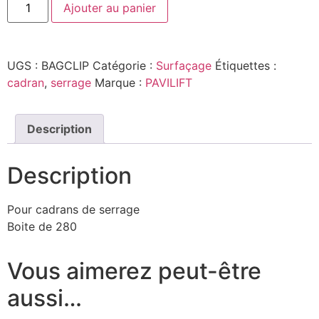
Ajouter au panier
de
BAGUES
DE
PROTECTION
CLIPSABLES
UGS :
BAGCLIP
Catégorie :
Surfaçage
Étiquettes :
cadran
,
serrage
Marque :
PAVILIFT
Description
Description
Pour cadrans de serrage
Boite de 280
Vous aimerez peut-être
aussi…