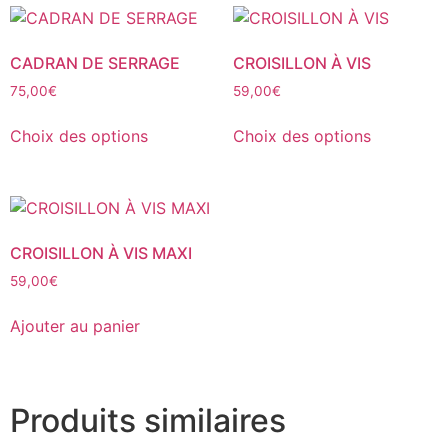
CADRAN DE SERRAGE
CROISILLON À VIS
75,00
€
59,00
€
Ce
Ce
Choix des options
Choix des options
produit
produit
a
a
plusieurs
plusieurs
variations.
variations.
Les
Les
CROISILLON À VIS MAXI
options
options
59,00
€
peuvent
peuvent
être
être
Ajouter au panier
choisies
choisies
sur
sur
la
la
page
page
Produits similaires
du
du