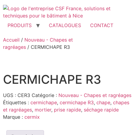
Aller
au
contenu
PRODUITS
CATALOGUES
CONTACT
Accueil
/
Nouveau - Chapes et
ragréages
/ CERMICHAPE R3
CERMICHAPE R3
UGS :
CER3
Catégorie :
Nouveau - Chapes et ragréages
Étiquettes :
cermichape
,
cermichape R3
,
chape
,
chapes
et ragréages
,
mortier
,
prise rapide
,
séchage rapide
Marque :
cermix