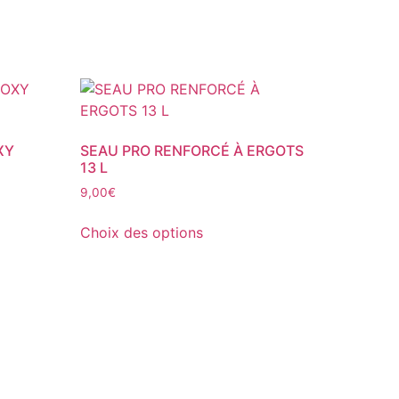
XY
SEAU PRO RENFORCÉ À ERGOTS
13 L
9,00
€
Ce
Choix des options
produit
a
plusieurs
variations.
Les
options
peuvent
être