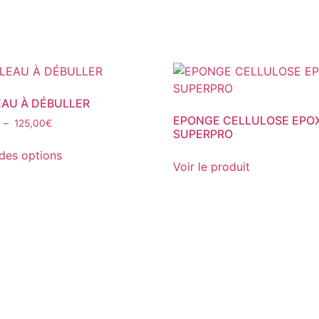
AU À DÉBULLER
EPONGE CELLULOSE EPO
Plage
–
125,00
€
SUPERPRO
de
Ce
prix :
des options
produit
95,00€
Voir le produit
a
à
plusieurs
125,00€
variations.
Les
options
peuvent
être
choisies
sur