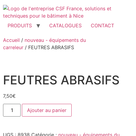
Aller
au
contenu
PRODUITS
CATALOGUES
CONTACT
Accueil
/
nouveau - équipements du
carreleur
/ FEUTRES ABRASIFS
FEUTRES ABRASIFS
7,50
€
quantité
Ajouter au panier
de
FEUTRES
ABRASIFS
UGS :
8938
Catégorie :
nouveau - équipements du