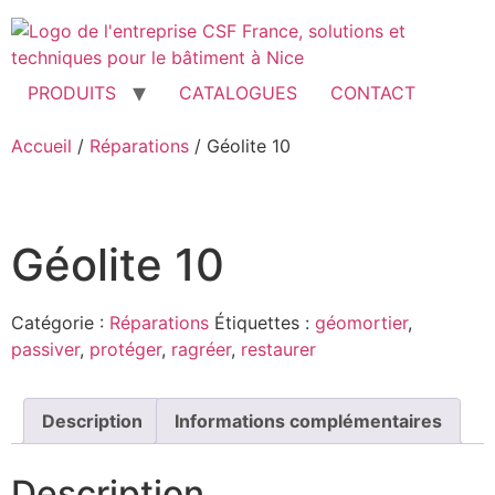
Aller
au
contenu
PRODUITS
CATALOGUES
CONTACT
Accueil
/
Réparations
/ Géolite 10
Géolite 10
Catégorie :
Réparations
Étiquettes :
géomortier
,
passiver
,
protéger
,
ragréer
,
restaurer
Description
Informations complémentaires
Description