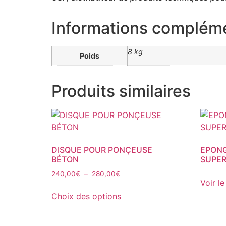
Informations complém
8 kg
Poids
Produits similaires
DISQUE POUR PONÇEUSE
EPONG
BÉTON
SUPE
Plage
240,00
€
–
280,00
€
Voir le
de
Ce
prix :
Choix des options
produit
240,00€
a
à
plusieurs
280,00€