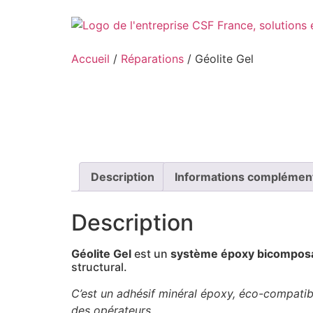
Aller
au
contenu
Accueil
/
Réparations
/ Géolite Gel
Description
Informations complémen
Description
Géolite Gel
est un
système époxy bicomposan
structural.
C’est un adhésif minéral époxy, éco-compatibl
des opérateurs.