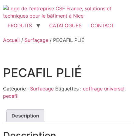
Aller
au
contenu
PRODUITS
CATALOGUES
CONTACT
Accueil
/
Surfaçage
/ PECAFIL PLIÉ
PECAFIL PLIÉ
Catégorie :
Surfaçage
Étiquettes :
coffrage universel
,
pecafil
Description
Description