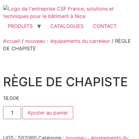
Aller
au
contenu
PRODUITS
CATALOGUES
CONTACT
Accueil
/
nouveau - équipements du carreleur
/ RÈGLE
DE CHAPISTE
RÈGLE DE CHAPISTE
18,00
€
quantité
Ajouter au panier
de
RÈGLE
DE
CHAPISTE
UGS :
502060
Catégorie :
nouveau - équipements du