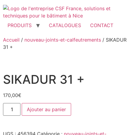
Aller
au
contenu
PRODUITS
CATALOGUES
CONTACT
Accueil
/
nouveau-joints-et-calfeutrements
/ SIKADUR
31 +
SIKADUR 31 +
170,00
€
quantité
Ajouter au panier
de
SIKADUR
31
+
UGS :
456394
Catégorie :
nouveau-joints-et-