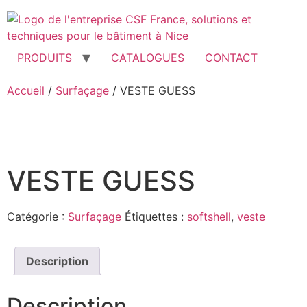
Aller
au
contenu
PRODUITS
CATALOGUES
CONTACT
Accueil
/
Surfaçage
/ VESTE GUESS
VESTE GUESS
Catégorie :
Surfaçage
Étiquettes :
softshell
,
veste
Description
Description