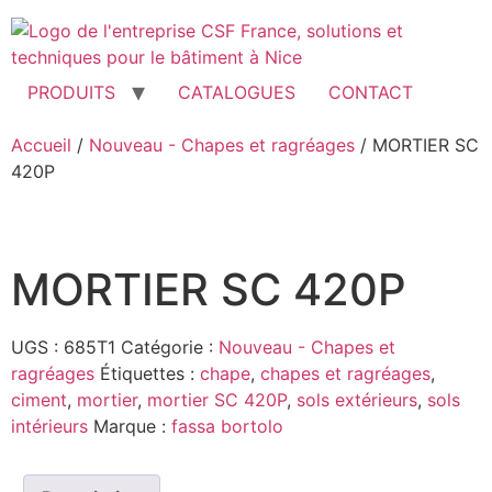
Aller
au
contenu
PRODUITS
CATALOGUES
CONTACT
Accueil
/
Nouveau - Chapes et ragréages
/ MORTIER SC
420P
MORTIER SC 420P
UGS :
685T1
Catégorie :
Nouveau - Chapes et
ragréages
Étiquettes :
chape
,
chapes et ragréages
,
ciment
,
mortier
,
mortier SC 420P
,
sols extérieurs
,
sols
intérieurs
Marque :
fassa bortolo